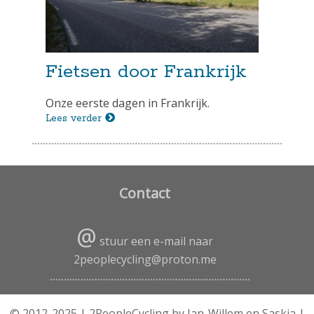
Fietsen door Frankrijk
Onze eerste dagen in Frankrijk.
Lees verder
Contact
@
stuur een e-mail naar
2peoplecycling@proton.me
© 2012-2025 | 2PeopleCycling by Jan-Willem en Saskia |