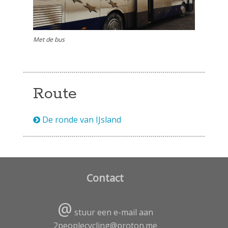
Met de bus
Route
De ronde van IJsland
Contact
@
stuur een e-mail aan
2peoplecycling@proton.me