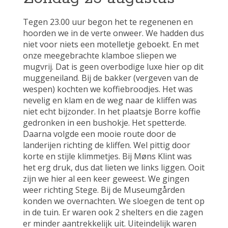
Tegen 23.00 uur begon het te regenenen en
hoorden we in de verte onweer. We hadden dus
niet voor niets een motelletje geboekt. En met
onze meegebrachte klamboe sliepen we
mugvrij. Dat is geen overbodige luxe hier op dit
muggeneiland. Bij de bakker (vergeven van de
wespen) kochten we koffiebroodjes. Het was
nevelig en klam en de weg naar de kliffen was
niet echt bijzonder. In het plaatsje Borre koffie
gedronken in een bushokje. Het spetterde.
Daarna volgde een mooie route door de
landerijen richting de kliffen. Wel pittig door
korte en stijle klimmetjes. Bij Møns Klint was
het erg druk, dus dat lieten we links liggen. Ooit
zijn we hier al een keer geweest. We gingen
weer richting Stege. Bij de Museumgården
konden we overnachten. We sloegen de tent op
in de tuin. Er waren ook 2 shelters en die zagen
er minder aantrekkelijk uit. Uiteindelijk waren