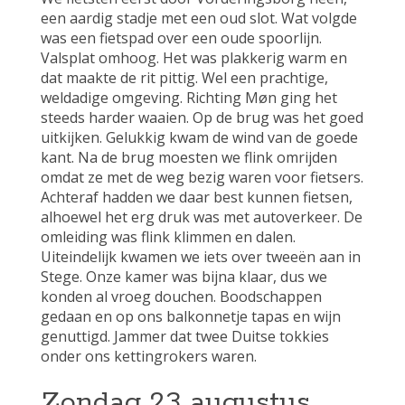
een aardig stadje met een oud slot. Wat volgde
was een fietspad over een oude spoorlijn.
Valsplat omhoog. Het was plakkerig warm en
dat maakte de rit pittig. Wel een prachtige,
weldadige omgeving. Richting Møn ging het
steeds harder waaien. Op de brug was het goed
uitkijken. Gelukkig kwam de wind van de goede
kant. Na de brug moesten we flink omrijden
omdat ze met de weg bezig waren voor fietsers.
Achteraf hadden we daar best kunnen fietsen,
alhoewel het erg druk was met autoverkeer. De
omleiding was flink klimmen en dalen.
Uiteindelijk kwamen we iets over tweeën aan in
Stege. Onze kamer was bijna klaar, dus we
konden al vroeg douchen. Boodschappen
gedaan en op ons balkonnetje tapas en wijn
genuttigd. Jammer dat twee Duitse tokkies
onder ons kettingrokers waren.
Zondag 23 augustus