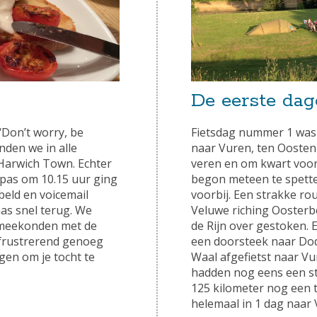
De eerste da
Fietsdag nummer 1 was 
‘Don’t worry, be
naar Vuren, ten Oosten
nden we in alle
veren en om kwart voor
n Harwich Town. Echter
begon meteen te spetter
 pas om 10.15 uur ging
voorbij. Een strakke r
beld en voicemail
Veluwe riching Oosterb
as snel terug. We
de Rijn over gestoken. E
g meekonden met de
een doorsteek naar Dod
l frustrerend genoeg
Waal afgefietst naar V
ngen om je tocht te
hadden nog eens een st
125 kilometer nog een 
helemaal in 1 dag naar